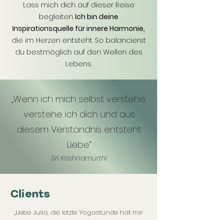
Lass mich dich auf dieser Reise
begleiten.
Ich bin deine
Inspirationsquelle für innere Harmonie,
die im Herzen entsteht. So balancierst
du bestmöglich auf den Wellen des
Lebens.
„Wenn ich mich selbst verstehe,
verstehe ich dich und aus
diesem Verständnis entsteht
Liebe“
Sri Krishnamurthi
Clients
„Liebe Julia, die letzte Yogastunde hat mir